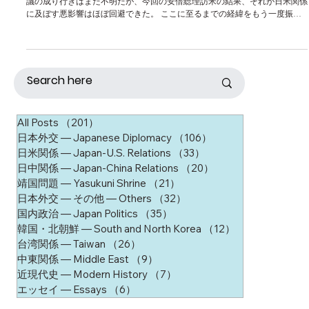
議の成り行きはまだ不明だが、今回の安倍総理訪米の結果、それが日米関係
に及ぼす悪影響はほぼ回避できた。 ここに至るまでの経緯をもう一度振り
返ってみたい。まず当初、日米の政策通が一致していたのは、な...
All Posts
（201）
201件の記事
日本外交 ― Japanese Diplomacy
（106）
106件の記事
日米関係 ― Japan-U.S. Relations
（33）
33件の記事
日中関係 ― Japan-China Relations
（20）
20件の記事
靖国問題 ― Yasukuni Shrine
（21）
21件の記事
日本外交 ― その他 ― Others
（32）
32件の記事
国内政治 ― Japan Politics
（35）
35件の記事
韓国・北朝鮮 ― South and North Korea
（12）
12件の記事
台湾関係 ― Taiwan
（26）
26件の記事
中東関係 ― Middle East
（9）
9件の記事
近現代史 ― Modern History
（7）
7件の記事
エッセイ ― Essays
（6）
6件の記事