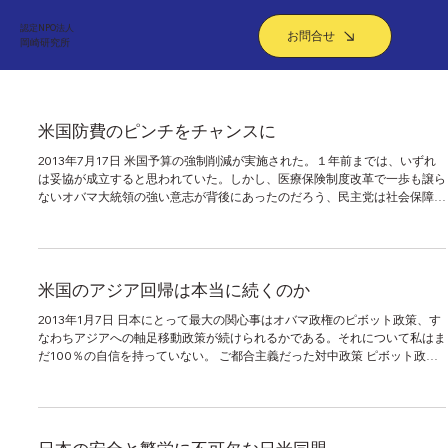
認定NPO法人
お問合せ
​岡崎研究所
米国防費のピンチをチャンスに
2013年7月17日 米国予算の強制削減が実施された。１年前までは、いずれ
は妥協が成立すると思われていた。しかし、医療保険制度改革で一歩も譲ら
ないオバマ大統領の強い意志が背後にあったのだろう、民主党は社会保障、
医療で譲らず、小さな政府を信奉する共和党は増税を許さず、先行きは...
米国のアジア回帰は本当に続くのか
2013年1月7日 日本にとって最大の関心事はオバマ政権のピボット政策、す
なわちアジアへの軸足移動政策が続けられるかである。それについて私はま
だ100％の自信を持っていない。 ご都合主義だった対中政策 ピボット政策
は、ひとえにヒラリー・クリントン国務長官の努力のたまものと言...