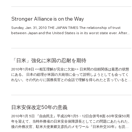
Stronger Alliance is on the Way
Sunday, Jan. 31, 2010 THE JAPAN TIMES The relationship of trust
between Japan and the United States is in its worst state ever. After...
「日米」強化に米国の忍耐を期待
2010年1月8日 <<相互理解が完全に欠如>> 日米間の信頼関係は最悪の状態
にある。 日本の総理が米国の大統領に会って説明しようとしても会ってく
れない。その代わりに国務長官との会話で理解を得られたと言っていると、
国務長官はわざわざ駐米日本大使を招致して、理解など示していな...
日米安保改定50年の意義
2010年1月 5日 『自由民主』平成22年1月5・12日合併号8面 60年安保50周
年を迎えて、当時外務省の日米安全保障課長としてこの問題にあたられた、
後の外務次官、駐米大使東郷文彦氏のメモワール『日米外交30年』を読み
直してみた。その中にハタと目につく文章があった。...