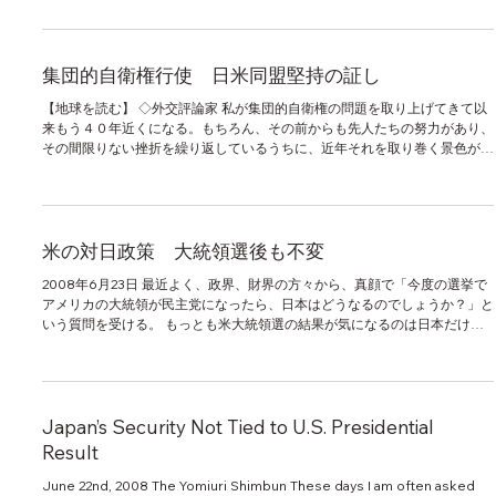
集団的自衛権行使 日米同盟堅持の証し
【地球を読む】 ◇外交評論家 私が集団的自衛権の問題を取り上げてきて以
来もう４０年近くになる。もちろん、その前からも先人たちの努力があり、
その間限りない挫折を繰り返しているうちに、近年それを取り巻く景色が少
し変わってきたような感がある。...
米の対日政策 大統領選後も不変
2008年6月23日 最近よく、政界、財界の方々から、真顔で「今度の選挙で
アメリカの大統領が民主党になったら、日本はどうなるのでしょうか？」と
いう質問を受ける。 もっとも米大統領選の結果が気になるのは日本だけで
はないようである。ショーンフェルドという米国の評論家によれば、パ...
Japan’s Security Not Tied to U.S. Presidential
Result
June 22nd, 2008 The Yomiuri Shimbun These days I am often asked