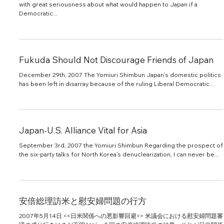
with great seriousness about what would happen to Japan if a
Democratic...
Fukuda Should Not Discourage Friends of Japan
December 29th, 2007 The Yomiuri Shimbun Japan’s domestic politics
has been left in disarray because of the ruling Liberal Democratic...
Japan-U.S. Alliance Vital for Asia
September 3rd, 2007 the Yomiuri Shimbun Regarding the prospect of
the six-party talks for North Korea’s denuclearization, I can never be...
安倍総理訪米と慰安婦問題の行方
2007年5月14日 <<日米関係への悪影響回避>> 米議会における慰安婦問題審