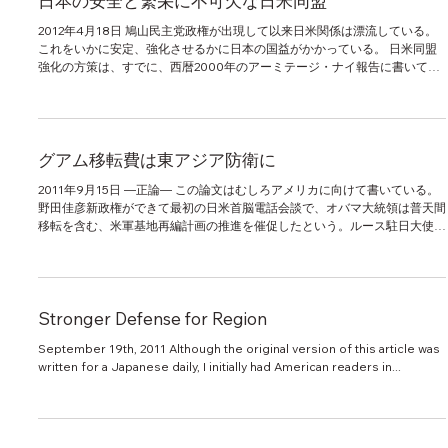
日本の安全と繁栄に不可欠な日米同盟
2012年4月18日 鳩山民主党政権が出現して以来日米関係は漂流している。
これをいかに安定、強化させるかに日本の国益がかかっている。 日米同盟
強化の方策は、すでに、西暦2000年のアーミテージ・ナイ報告に書いてあ
る。2000年の大統領選挙は、マイアミでなかなか決着がつかなか...
グアム移転費は東アジア防衛に
2011年9月15日 ―正論― この論文はむしろアメリカに向けて書いている。
野田佳彦新政権ができて最初の日米首脳電話会談で、オバマ大統領は普天間
移転を含む、米軍基地再編計画の推進を催促したという。ルース駐日大使の
日本外相に対する申し入れも同じだった由である。日米関係の従来...
Stronger Defense for Region
September 19th, 2011 Although the original version of this article was
written for a Japanese daily, I initially had American readers in...