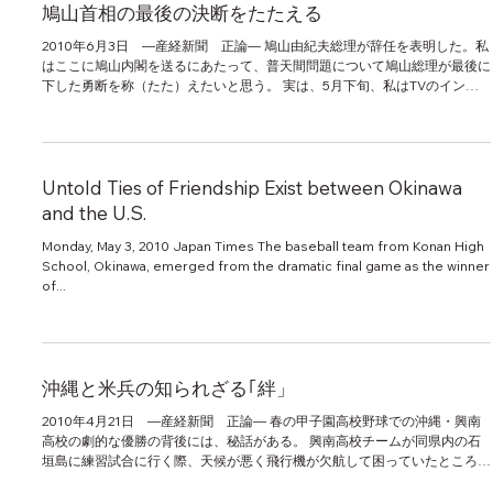
鳩山首相の最後の決断をたたえる
2010年6月3日 ―産経新聞 正論― 鳩山由紀夫総理が辞任を表明した。私
はここに鳩山内閣を送るにあたって、普天間問題について鳩山総理が最後に
下した勇断を称（たた）えたいと思う。 実は、5月下旬、私はTVのインタ
ビューを２度受けた。それは普天間決着の鳩山総理の公式記者会見前...
Untold Ties of Friendship Exist between Okinawa
and the U.S.
Monday, May 3, 2010 Japan Times The baseball team from Konan High
School, Okinawa, emerged from the dramatic final game as the winner
of...
沖縄と米兵の知られざる｢絆」
2010年4月21日 ―産経新聞 正論― 春の甲子園高校野球での沖縄・興南
高校の劇的な優勝の背後には、秘話がある。 興南高校チームが同県内の石
垣島に練習試合に行く際、天候が悪く飛行機が欠航して困っていたところ、
米軍がヘリを提供してくれたそうである。...