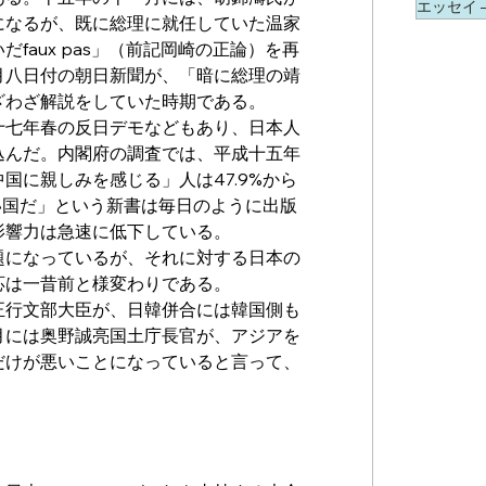
エッセイ ―
になるが、既に総理に就任していた温家
faux pas」（前記岡崎の正論）を再
月八日付の朝日新聞が、「暗に総理の靖
ざわざ解説をしていた時期である。
十七年春の反日デモなどもあり、日本人
込んだ。内閣府の調査では、平成十五年
国に親しみを感じる」人は47.9%から
悪い国だ」という新書は毎日のように出版
影響力は急速に低下している。
題になっているが、それに対する日本の
応は一昔前と様変わりである。
正行文部大臣が、日韓併合には韓国側も
月には奥野誠亮国土庁長官が、アジアを
だけが悪いことになっていると言って、