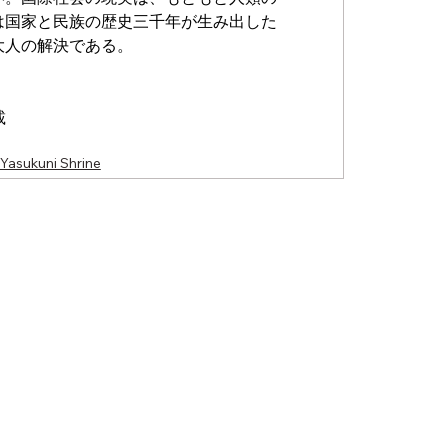
は国家と民族の歴史三千年が生み出した
大人の解決である。
載
sukuni Shrine