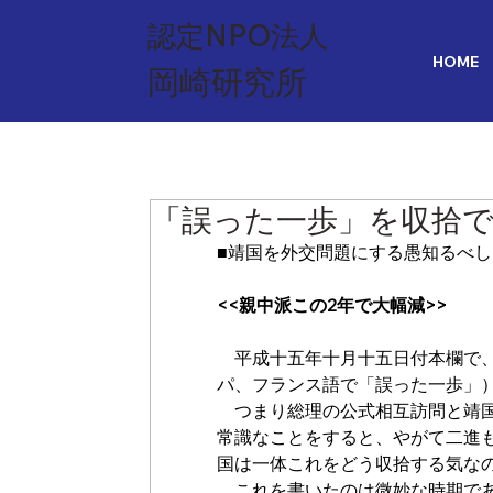
認定NPO法人
HOME
​岡崎研究所
「誤った一歩」を収拾
■靖国を外交問題にする愚知るべし
<<親中派この2年で大幅減>>
　平成十五年十月十五日付本欄で、私
パ、フランス語で「誤った一歩」
　つまり総理の公式相互訪問と靖
常識なことをすると、やがて二進
国は一体これをどう収拾する気な
　これを書いたのは微妙な時期で