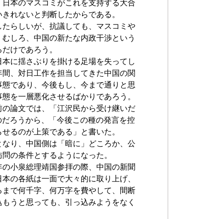
、日本のマスコミがこれを支持する大合
いきれないと判断したからである。
したらしいが、抗議しても、マスコミや
。むしろ、中国の新たな内政干渉という
るだけであろう。
日本に揺さぶりを掛ける足場を失ってし
年間、対日工作を担当してきた中国の関
事態であり、今後もし、今まで通りと思
事態を一層悪化させるばかりであろう。
前の論文では、「江沢民から受け継いだ
る」のだろうから、「今後この種の発言を控
らせるのが上策である」と書いた。
となり、中国側は「暗に」どころか、公
訪問の条件とするようになった。
年の小泉総理靖国参拝の際、中国の新聞
日本の各紙は一面で大々的に取り上げ、
るまで何千字、何万字を費やして、間断
込もうと思っても、引っ込みようをなく