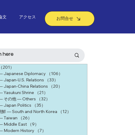
論文
アクセス
お問合せ
（201）
201件の記事
Japanese Diplomacy
（106）
106件の記事
apan-U.S. Relations
（33）
33件の記事
apan-China Relations
（20）
20件の記事
Yasukuni Shrine
（21）
21件の記事
 その他 ― Others
（32）
32件の記事
apan Politics
（35）
35件の記事
― South and North Korea
（12）
12件の記事
 Taiwan
（26）
26件の記事
Middle East
（9）
9件の記事
Modern History
（7）
7件の記事