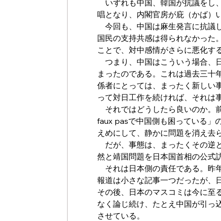
　いずれも中国、韓国が抗議をし
唱となり、内閣官房が庇（かば）
　今回も、中国は麻生発言に抗議
国民の支持共感は得られなかった
ことで、対中感情がさらに悪化す
　つまり、中国はこういう場合、
まったのである。これは過去三十
係者にとっては、まったく新しい
って対日工作を続ければ、それは
　それではどうしたら良いのか。
faux pasで中国側も困ってい
えめにして、静かに問題を消え去
　だが、事態は、まったくその逆
然と靖国問題を日本国首相の公式
　それは日本側の責任である。昨
報道は小さな記事一つだったが、
その後、日本のマスコミは今に至
なく論じ続け、たとえ中国が引っ
させている。