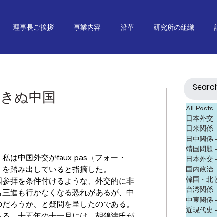
理事長ご挨拶
事業内容
沿革
研究所の組織
できぬ中国
All Posts
日本外交 ― 
日米関係 ― J
日中関係 ― J
靖国問題 ― 
は中国外交がfaux pas（フォー・
日本外交 ―
）を踏み出していると指摘した。
国内政治 ― J
韓国・北朝鮮 
国参拝を条件付けるような、外交的に非
台湾関係 ―
も三進も行かなくなる恐れがあるが、中
中東関係 ― 
のだろうか、と疑問を呈したのである。
近現代史 ― 
ある。十五年の十一月には、胡錦濤氏が