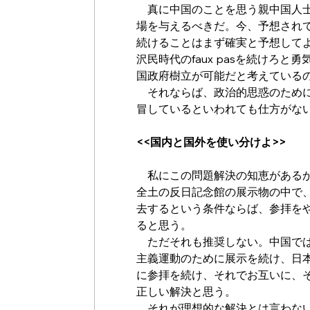
　真に中国のことを思う親中国人
場を与えるべきだ。今、予想され
続けることはまず確実と予想して
沢民時代のfaux pasを続けろ
国政府樹立が可能だと考えている
　それならば、政治的思惑のため
冒しているといわれても仕方がな
<<国内と国外を使い分けよ>>
　私にこの問題解決の知恵がある
全土の反日記念館の展示物の中で
去するという条件ならば、参拝を
ると思う。
　ただそれも推奨しない。中国で
主義運動のために展示を続け、日
に参拝を続け、それでお互いに、
正しい解決と思う。
　それが理想的な解決とは言わな