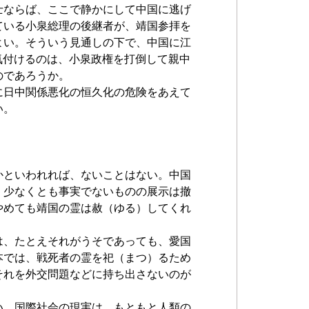
士ならば、ここで静かにして中国に逃げ
ている小泉総理の後継者が、靖国参拝を
よい。そういう見通しの下で、中国に江
と勇気付けるのは、小泉政権を打倒して親中
のであろうか。
に日中関係悪化の恒久化の危険をあえて
い。
かといわれれば、ないことはない。中国
、少なくとも事実でないものの展示は撤
やめても靖国の霊は赦（ゆる）してくれ
は、たとえそれがうそであっても、愛国
本では、戦死者の霊を祀（まつ）るため
それを外交問題などに持ち出さないのが
い。国際社会の現実は、もともと人類の