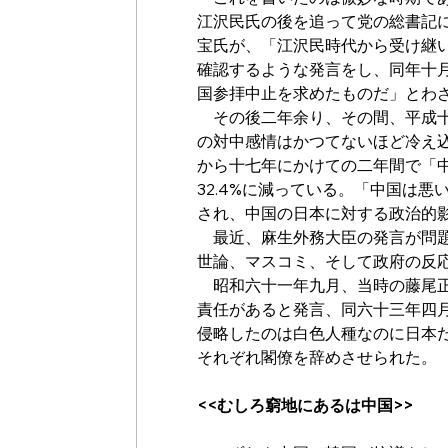
江沢民氏の後を追って党の総書記
宝氏が、「江沢民時代から受け継いだ
確認するような発言をし、同年十
国参拝中止を求めたものだ」とわ
　その後二年余り、その間、平成
の対中感情はかつてないほど冷え
から十七年にかけての二年間で「中
32.4%に減っている。「中国は
され、中国の日本に対する政治的
　最近、麻生外務大臣の発言が問
世論、マスコミ、そして政府の反
　昭和六十一年九月、当時の藤尾
責任があると発言、同六十三年四
侵略したのは白色人種なのに日本
それぞれ閣僚を辞めさせられた。
<<むしろ窮地にあるは中国>>