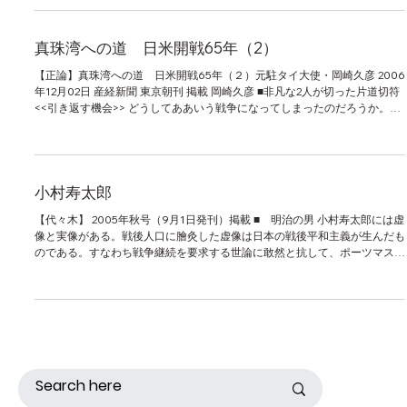
真珠湾への道 日米開戦65年（2）
【正論】真珠湾への道 日米開戦65年（２）元駐タイ大使・岡崎久彦 2006
年12月02日 産経新聞 東京朝刊 掲載 岡崎久彦 ■非凡な2人が切った片道切符
<<引き返す機会>> どうしてああいう戦争になってしまったのだろうか。何
時から引き返せなくなったのか、この問題は繰り返...
小村寿太郎
【代々木】 2005年秋号（9月1日発刊）掲載 ■ 明治の男 小村寿太郎には虚
像と実像がある。戦後人口に膾灸した虚像は日本の戦後平和主義が生んだも
のである。すなわち戦争継続を要求する世論に敢然と抗して、ポーツマス条
約を結び、日露の平和を達成したという虚像である。...