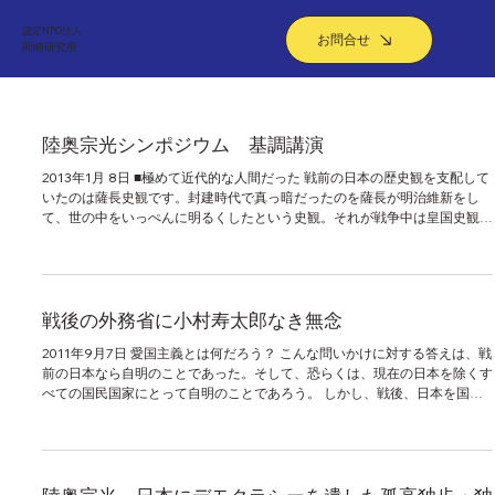
認定NPO法人
お問合せ
​岡崎研究所
陸奥宗光シンポジウム 基調講演
2013年1月 8日 ■極めて近代的な人間だった 戦前の日本の歴史観を支配して
いたのは薩長史観です。封建時代で真っ暗だったのを薩長が明治維新をし
て、世の中をいっぺんに明るくしたという史観。それが戦争中は皇国史観に
なり、戦争に負けて、米国の占領史観に変わった。占領史観は、日本...
戦後の外務省に小村寿太郎なき無念
2011年9月7日 愛国主義とは何だろう？ こんな問いかけに対する答えは、戦
前の日本なら自明のことであった。そして、恐らくは、現在の日本を除くす
べての国民国家にとって自明のことであろう。 しかし、戦後、日本を国家
として再び立ち上がれなくさせようとした初期占領政策と、アメリカ...