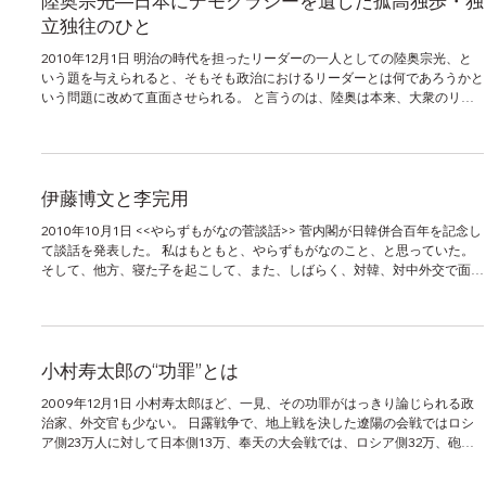
陸奥宗光―日本にデモクラシーを遺した孤高独歩・独
立独往のひと
2010年12月1日 明治の時代を担ったリーダーの一人としての陸奥宗光、と
いう題を与えられると、そもそも政治におけるリーダーとは何であろうかと
いう問題に改めて直面させられる。 と言うのは、陸奥は本来、大衆のリー
ダーというよりも、孤高独歩の人だからである。...
伊藤博文と李完用
2010年10月1日 <<やらずもがなの菅談話>> 菅内閣が日韓併合百年を記念し
て談話を発表した。 私はもともと、やらずもがなのこと、と思っていた。
そして、他方、寝た子を起こして、また、しばらく、対韓、対中外交で面倒
なことになる以外は大したことにもなるまい、と思っていた。...
小村寿太郎の“功罪”とは
2009年12月1日 小村寿太郎ほど、一見、その功罪がはっきり論じられる政
治家、外交官も少ない。 日露戦争で、地上戦を決した遼陽の会戦ではロシ
ア側23万人に対して日本側13万、奉天の大会戦では、ロシア側32万、砲
1200門に対して、日本側があるだけ集めて25万、砲990門で...