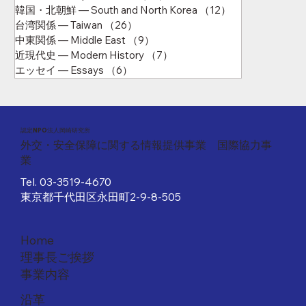
韓国・北朝鮮 ― South and North Korea
（12）
12件の記事
台湾関係 ― Taiwan
（26）
26件の記事
中東関係 ― Middle East
（9）
9件の記事
近現代史 ― Modern History
（7）
7件の記事
エッセイ ― Essays
（6）
6件の記事
​認定NPO法人岡崎研究所
外交・安全保障に関する情報提供事業 国際協力事
業
Tel.
03-3519-4670
東京都千代田区永田町2-9-8-505
Home
理事長ご挨拶
事業内容
沿革