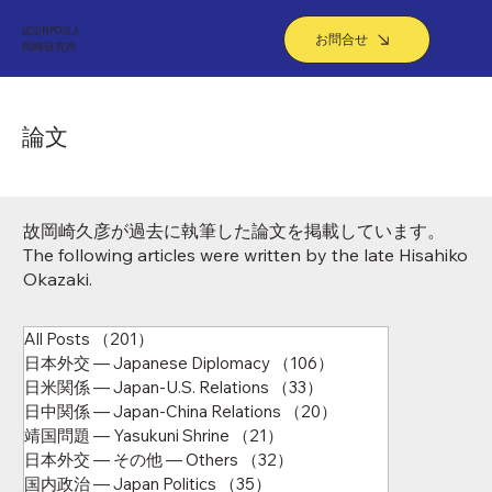
認定NPO法人
お問合せ
​岡崎研究所
論文
故岡崎久彦が過去に執筆した論文を掲載しています。
The following articles were written by the late Hisahiko
Okazaki.
All Posts
（201）
201件の記事
日本外交 ― Japanese Diplomacy
（106）
106件の記事
日米関係 ― Japan-U.S. Relations
（33）
33件の記事
日中関係 ― Japan-China Relations
（20）
20件の記事
靖国問題 ― Yasukuni Shrine
（21）
21件の記事
日本外交 ― その他 ― Others
（32）
32件の記事
国内政治 ― Japan Politics
（35）
35件の記事